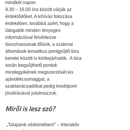
mindkét napon 
9.30 – 16.00 óra között várják az 
érdeklődőket. A kihívás fokozása 
érdekében, továbbá azért, hogy a 
látogatók minden lényeges 
információval felvértezve 
távozhassanak tőlünk, a szakmai 
állomások tematikus pontgyűjtő túra 
keretei között is körbejárhatók.  A túra 
során begyűjthető pontok 
mindegyikének megszerzését kis 
ajándékcsomaggal, a 
szaktanácsadókat pedig kreditpont 
jóváírásával jutalmazzuk.
Miről is lesz szó?
 „Talajaink védelmében!” – Interaktív 