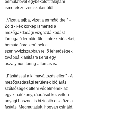
bemutatóval egybekötött talajtani 
ismeretszerzés szakértőtől 
 „Vizet a tájba, vizet a termőföldre!” –  
Zöld - kék körkép ismerteti a 
mezőgazdasági vízgazdálkodást 
támogató termőterületi intézkedéseket, 
bemutatásra kerülnek a 
szennyvíziszapban rejlő lehetőségek, 
továbbá kiállításra kerül egy 
aszálymonitoring-állomás is.   
 „Fásítással a klímaváltozás ellen” - A 
mezőgazdasági területek időjárási 
szélsőségek elleni védelmének az 
egyik hatékony, ráadásul közvetlen 
anyagi hasznot is biztosító eszköze a 
fásítás. Megmutatjuk, hogyan csináld.