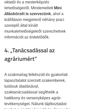
oktatói és a mesterképzés 
lehetőségeiről. Mindemellett 
Mini 
állásbörzét is szervezünk
, ahol a 
kiállításon megjelenő néhány piaci 
szereplő által kínált 
munkalehetőségekről szerezhetnek 
információt az érdeklődők.
4. „Tanácsadással az 
agráriumért”
A szakmailag felkészült és gyakorlati 
tapasztalatot szerzett szakemberek, 
tudásuk átadásával, 
szaktanácsadással segíthetik a 
hatékony és versenyképes agrár-
tevékenységet. Nálunk tájékoztatást 