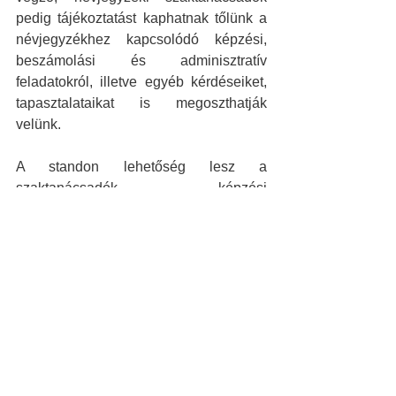
pedig tájékoztatást kaphatnak tőlünk a 
névjegyzékhez kapcsolódó képzési, 
beszámolási és adminisztratív 
feladatokról, illetve egyéb kérdéseiket, 
tapasztalataikat is megoszthatják 
velünk.
A standon lehetőség lesz a 
szaktanácsadók képzési 
kötelezettségének teljesítéséhez 
kapcsolódó kreditjóváírást megalapozó 
jelenléti ív aláírására is.
Friss bejegyzések