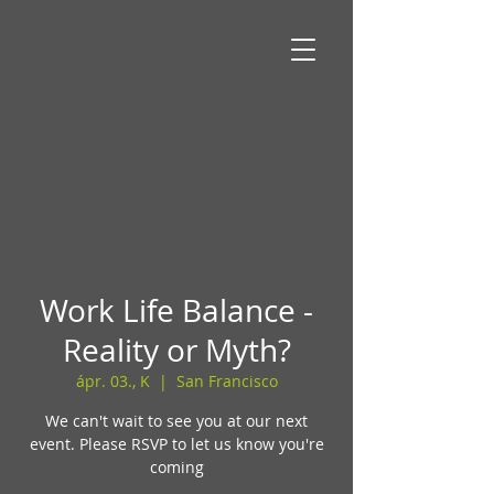
Work Life Balance -
Reality or Myth?
ápr. 03., K
  |  
San Francisco
We can't wait to see you at our next
event. Please RSVP to let us know you're
coming