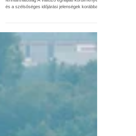
programkínálatából
Fókuszban az alkalmazkodás és a
fenntarthatóság A változó éghajlati körülmények
és a szélsőséges időjárási jelenségek korábban
nem látott kihívások elé állítják a hazai
mezőgazdaságot. Ebben a helyzetben a
szemléletváltás már nem lehetőség, hanem
szükségszerűség. A gyakorlati megoldások és
az alkalmazkodási stratégiák iránti igény
folyamatosan erősödik – ezekre ad választ az
ország egyik legjelentősebb szabadtéri
agrárszakmai eseménye. Meghatározó szakmai
esemény szántóföldi