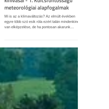
A szántóföldi növénytermesztés
kihívásai - 1. Kulcsfontosságú
meteorológiai alapfogalmak
Mi is az a klímaváltozás? Az elmúlt években
egyre több szó esik róla ezért talán mindenkinek
van elképzelése, de ha pontosan akarunk
fogalmazni, akkor azt mondhatjuk, hogy a
klímaváltozás tulajdonképpen Föld éghajlatának
hosszútávú megváltozását jelenti. A NAK
meteorológusainak segítségével háromrészes
cikksorozattal szeretnénk rávilágítani a
szántóföldi növénytermesztést érintő
változásokra, elsőként a legfontosabb szakmai
alapfogalmakat tisztázzuk. A Föld történetében
már t