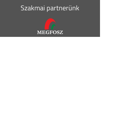
Szakmai partnerünk
Nemzeti Agrárgazdasági Kamara (NAK)
+36 30 521 7523
szantofoldinapok@nak.hu
Általános Szerződési Feltételek
Impresszum
Süti tájékoztató
Adatvédelmi - adatkezelési szabályzat
Kiállítás szabályzat