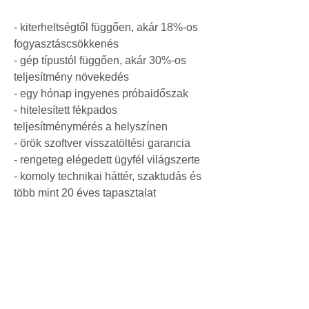
- kiterheltségtől függően, akár 18%-os 
fogyasztáscsökkenés
- gép típustól függően, akár 30%-os 
teljesítmény növekedés
- egy hónap ingyenes próbaidőszak
- hitelesített fékpados 
teljesítménymérés a helyszínen
- örök szoftver visszatöltési garancia
- rengeteg elégedett ügyfél világszerte
- komoly technikai háttér, szaktudás és 
több mint 20 éves tapasztalat
https://www.agroecopower.hu/