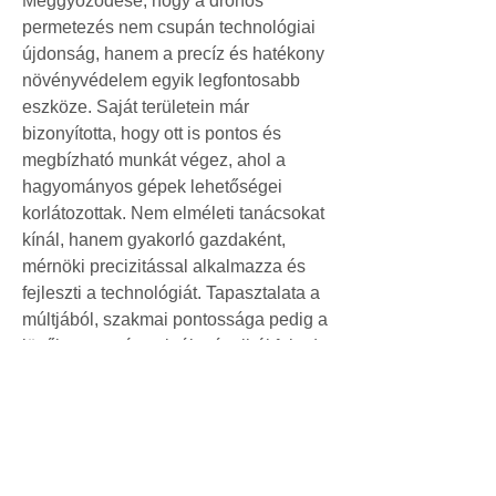
Meggyőződése, hogy a drónos 
permetezés nem csupán technológiai 
újdonság, hanem a precíz és hatékony 
növényvédelem egyik legfontosabb 
eszköze. Saját területein már 
bizonyította, hogy ott is pontos és 
megbízható munkát végez, ahol a 
hagyományos gépek lehetőségei 
korlátozottak. Nem elméleti tanácsokat 
kínál, hanem gyakorló gazdaként, 
mérnöki precizitással alkalmazza és 
fejleszti a technológiát. Tapasztalata a 
múltjából, szakmai pontossága pedig a 
jövőbe mutató szolgáltatásaiból fakad.