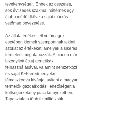
tevékenységeit. Ennek az összetett, 
sok évtizedes szakmai háttérnek egy 
újabb mérföldköve a saját márkás 
vetőmag bevezetése.
Az általa értékesített vetőmagok 
esetében kiemelt szempontnak tekinti 
azokat az értékeket, amelyek a sikeres 
termelést megalapozzák. A piacon már 
bizonyított és új genetikák 
felhasználásával, valamint nemzetközi 
és saját K+F eredményekre 
támaszkodva kívánja javítani a magyar 
termelők gazdálkodási lehetőségeit a 
költségérzékeny piaci környezetben. 
Tapasztalata több tízmillió zsák 
előállítására és kezelésére terjed ki.