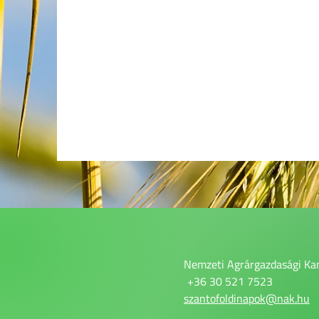
Nemzeti Agrárgazdasági Ka
+36 30 521 7523
szantofoldinapok@nak.hu