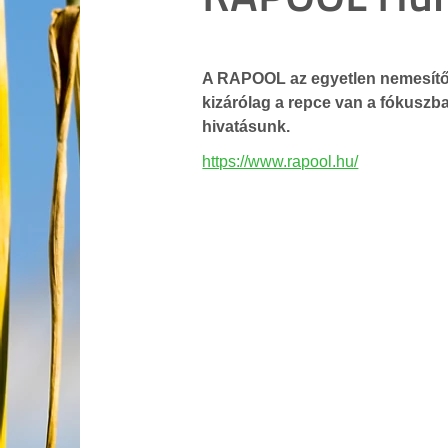
A RAPOOL az egyetlen nemesítő
kizárólag a repce van a fókuszba
hivatásunk.
https://www.rapool.hu/