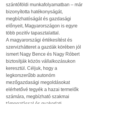
szántóföldi munkafolyamatban – már 
bizonyította hatékonyságát, 
megbízhatóságát és gazdasági 
előnyeit, Magyarországon is egyre 
több pozitív tapasztalattal.
A magyarországi értékesítést és 
szervizhátteret a gazdák körében jól 
ismert Nagy Bence és Nagy Róbert 
biztosítják közös vállalkozásukon 
keresztül. Céljuk, hogy a 
legkorszerűbb autonóm 
mezőgazdasági megoldásokat 
elérhetővé tegyék a hazai termelők 
számára, megbízható szakmai 
támogatással és gyakorlati 
tapasztalatra épülő szolgáltatással.