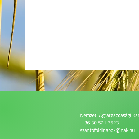
Nemzeti Agrárgazdasági Ka
+36 30 521 7523
szantofoldinapok@nak.hu