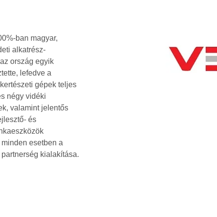
100%-ban magyar, 
eti alkatrész-
az ország egyik 
ette, lefedve a 
kertészeti gépek teljes 
s négy vidéki 
k, valamint jelentős 
ejlesztő- és 
unkaeszközök 
ig minden esetben a 
partnerség kialakítása.