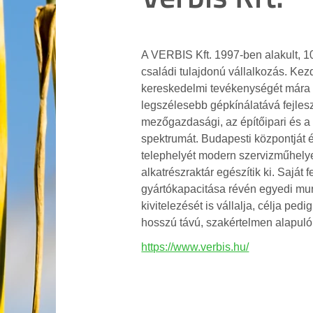
A VERBIS Kft. 1997-ben alakult, 
családi tulajdonú vállalkozás. Kezd
kereskedelmi tevékenységét mára 
legszélesebb gépkínálatává fejleszt
mezőgazdasági, az építőipari és a 
spektrumát. Budapesti központját é
telephelyét modern szervizműhelye
alkatrészraktár egészítik ki. Saját f
gyártókapacitása révén egyedi m
kivitelezését is vállalja, célja ped
hosszú távú, szakértelmen alapuló 
https://www.verbis.hu/