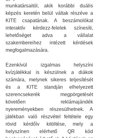
munkatársaitól, akik korábbi duális 
képzés keretén belül váltak részéve a 
KITE csapatának. A beszámolókat 
interaktív kérdezz-felelek színesíti, 
lehetőséget adva a vállalat 
szakembereihez intézett kérdések 
megfogalmazására.
Ezenkívül izgalmas helyszíni 
kvízjátékkal is készülnek a diákok 
számára, melynek sikeres teljesítését 
és a KITE standján elhelyezett 
szerencsekerék megpörgetését 
követően reklámajándék 
nyereményekben részesülhetnek. A 
játékban való részvétel feltétele egy 
rövid kérdőív kitöltése, mely a 
helyszínen elérhető QR kód 