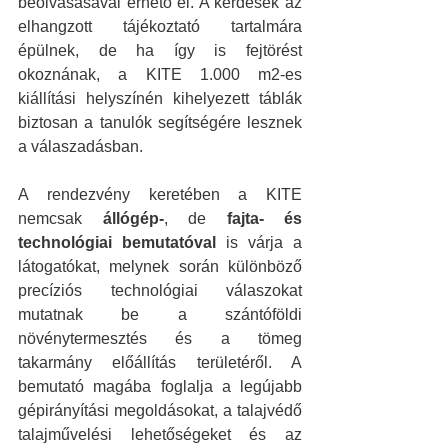
beolvasásával érhető el. A kérdések az 
elhangzott tájékoztató tartalmára 
épülnek, de ha így is fejtörést 
okoznának, a KITE 1.000 m2-es 
kiállítási helyszínén kihelyezett táblák 
biztosan a tanulók segítségére lesznek 
a válaszadásban.
A rendezvény keretében a KITE 
nemcsak 
állógép-
, de 
fajta- és 
technológiai bemutatóval
 is várja a 
látogatókat, melynek során különböző 
precíziós technológiai válaszokat 
mutatnak be a szántóföldi 
növénytermesztés és a tömeg 
takarmány előállítás területéről. A 
bemutató magába foglalja a legújabb 
gépirányítási megoldásokat, a talajvédő 
talajművelési lehetőségeket és az 