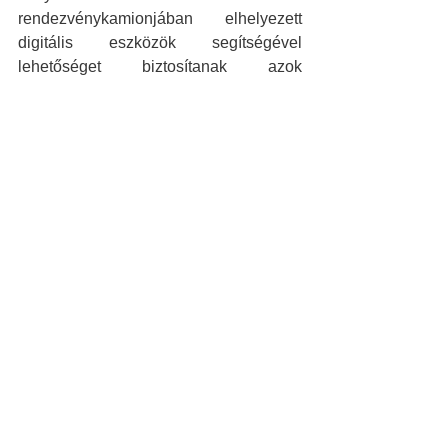
rendezvénykamionjában elhelyezett 
digitális eszközök segítségével 
lehetőséget biztosítanak azok 
kipróbálására.
Érdemes tehát a gazdáknak és a 
diákoknak is egyaránt ellátogatni a NAK 
Szántóföldi Napok és Agrárgépshow 
rendezvényen a KITE standjára és 
szántóföldi bemutatójára, garantáltan 
értékes tapasztalatokkal 
gazdagodhatnak a programok során.
Friss bejegyzések