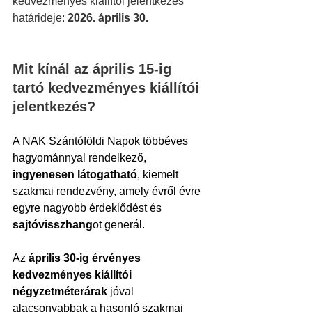
kedvezményes kiállítói jelentkezés 
határideje: 
2026. április 30.
Mit kínál az április 15-ig 
tartó kedvezményes kiállítói 
jelentkezés?
A NAK Szántóföldi Napok többéves 
hagyománnyal rendelkező, 
ingyenesen látogatható
, kiemelt 
szakmai rendezvény, amely évről évre 
egyre nagyobb érdeklődést és 
sajtóvisszhang
ot generál.
Az 
április 30-ig érvényes 
kedvezményes kiállítói 
négyzetméterárak 
jóval 
alacsonyabbak a hasonló szakmai 