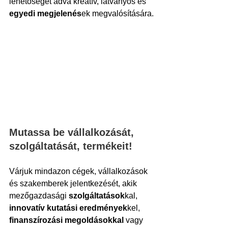
lehetőséget adva kreatív, látványos és 
egyedi megjelenés
ek megvalósítására.
Mutassa be vállalkozását, 
szolgáltatását, termékeit!
Várjuk mindazon cégek, vállalkozások 
és szakemberek jelentkezését, akik 
mezőgazdasági 
szolgáltatások
kal, 
innovatív kutatási eredmények
kel, 
finanszírozási megoldásokkal
 vagy 