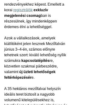
rendezvényekhez képest. Emellett a 
korai 
regisztrálók
exkluzív 
megjelenési csomag
ban is 
részesülnek, így mindenképpen 
érdemes élni a lehetőséggel.
Azok a vállalkozások, amelyek 
kiállítóként jelen lesznek Mezőfalván 
június 3–4-én, számos előnyre 
tehetnek szert: kiváló lehetőség nyílik 
számukra 
kapcsolatépítés
re, 
közvetlen szakmai párbeszédre, 
valamint 
új üzleti lehetőségek 
feltérképezésér
e.
A 35 hektáros mezőfalvai helyszín 
ideális teret biztosít a nagyobb 
volumenű kitelepülésekhez is, 