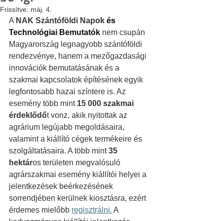
Frissítve:
máj. 4.
A 
NAK Szántóföldi Napok
és 
Technológiai Bemutatók
 nem csupán 
Magyarország legnagyobb szántóföldi 
rendezvénye, hanem a mezőgazdasági 
innovációk bemutatásának és a 
szakmai kapcsolatok építésének egyik 
legfontosabb hazai színtere is. Az 
esemény több mint 
15 000 szakmai 
érdeklődő
t vonz, akik nyitottak az 
agrárium legújabb megoldásaira, 
valamint a kiállító cégek termékeire és 
szolgáltatásaira. A több mint 
35 
hektár
os területen megvalósuló 
agrárszakmai esemény kiállítói helyei a 
jelentkezések beérkezésének 
sorrendjében kerülnek kiosztásra, ezért 
érdemes mielőbb 
regisztrálni.
 A 