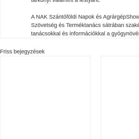
tárkonyt valamint a lestyánt.
A NAK Szántóföldi Napok és AgrárgépSho
Szövetség és Terméktanács sátrában szakér
tanácsokkal és információkkal a gyógynövé
Friss bejegyzések