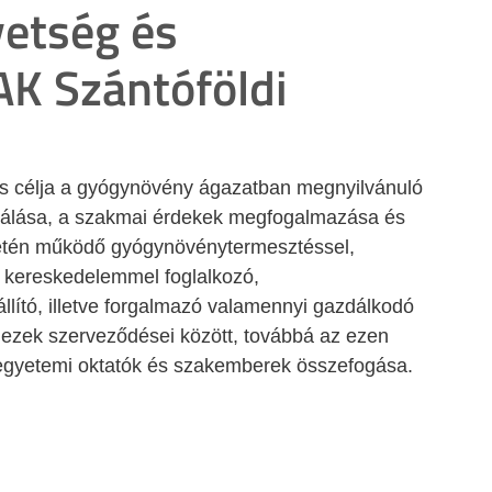
etség és
K Szántóföldi
 célja a gyógynövény ágazatban megnyilvánuló 
izálása, a szakmai érdekek megfogalmazása és 
etén működő gyógynövénytermesztéssel, 
és kereskedelemmel foglalkozó, 
lító, illetve forgalmazó
valamennyi gazdálkodó 
e ezek szerveződései között, továbbá
az ezen 
egyetemi oktatók és szakemberek összefogása.