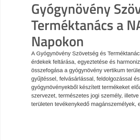
Gyógynövény Szöv
Terméktanács a NA
Napokon
A Gyógynövény Szövetség és Terméktanács
érdekek feltárása, egyeztetése és harmon
összefogása a gyógynövény vertikum terül
gyűjtéssel, felvásárlással, feldolgozással 
gyógynövényekből készített termékeket előál
szervezet, természetes jogi személy, illetv
területen tevékenykedő magánszemélyek, 