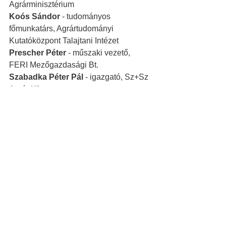
Agrárminisztérium 
Koós Sándor 
- tudományos 
főmunkatárs, Agrártudományi 
Kutatóközpont Talajtani Intézet
Prescher Péter
 - műszaki vezető, 
FERI Mezőgazdasági Bt. 
Szabadka Péter Pál 
- igazgató, Sz+Sz 
Agrár Kft., 
Szabó Emese
 - fejlesztési 
osztályvezető, KITE Zrt.
Milyen módszerekkel lehet hosszú 
távon megőrizni a talaj egészségi 
állapotát és termékenységét?
Vannak-e gazdasági előnyei és ha 
igen, milyen gazdasági előnyei 
vannak a gazdák számára a 
talajmegújító gyakorlatok 
alkalmazásának?