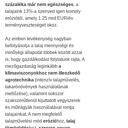
százaléka már nem egészséges
, a 
talajaink 13%-a szenved igen komoly 
eróziótól, amely 1.25 mrd EUR/év 
terményveszteséget okoz.
Az emberi tevékenység nagyban 
befolyásolja a talaj mennyiségi és 
minőségi állapotát többek között azzal 
is, hogy gazdálkodást folytatunk rajta. A 
mezőgazdaság leginkább 
a 
klímaviszonyokhoz nem illeszkedő 
agrotechnika 
(intenzív talajművelés, 
takarónövények használatának 
mellőzése), valamint sokszor 
szakszerűtlenül kijuttatott vegyszerek 
és műtrágyák használatával rontja 
talajainkat. A nem megfelelő 
talajművelési mód 
erózió
hoz, 
talaj 
tömörödés
hez, 
szerves anyag 