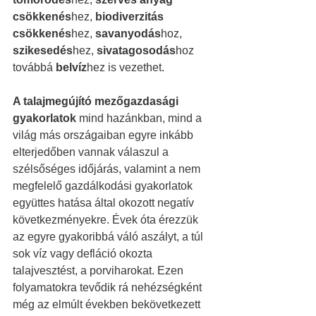
csökkenés
hez, 
biodiverzitás 
csökkenés
hez, 
savanyodás
hoz, 
szikesedés
hez, 
sivatagosodás
hoz 
továbbá 
belvíz
hez is vezethet.
A talajmegújító mezőgazdasági 
gyakorlatok
 mind hazánkban, mind a 
világ más országaiban egyre inkább 
elterjedőben vannak válaszul a 
szélsőséges időjárás, valamint a nem 
megfelelő gazdálkodási gyakorlatok 
együttes hatása által okozott negatív 
következményekre. Évek óta érezzük 
az egyre gyakoribbá váló aszályt, a túl 
sok víz vagy defláció okozta 
talajvesztést, a porviharokat. Ezen 
folyamatokra tevődik rá nehézségként 
még az elmúlt években bekövetkezett 