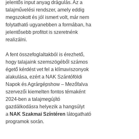
jelentős input anyag drágulás. Az a 
talajművelési rendszer, amely eddig 
megszokott és jól ismert volt, már nem 
folytatható ugyanebben a formában, ha 
jelentősebb profitot is szeretnénk 
realizálni.
A fent összefoglaltakból is érezhető, 
hogy talajaink szemszögéből számos 
égető kérdést vet fel a klímaviszonyok 
alakulása, ezért a NAK Szántóföldi 
Napok és Agrárgépshow – Mezőfalva 
szervezői kiemelten fontos témaként 
2024-ben a talajmegújító 
gazdálkodásra helyezik a hangsúlyt 
a
 NAK Szakmai Színtéren 
látogatható 
programok során. 