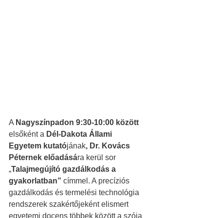
A 
Nagyszínpadon 9:30-10:00 között 
elsőként a 
Dél-Dakota Állami 
Egyetem kutató
jának
, Dr. Kovács 
Péternek előadásá
ra kerül sor 
„
Talajmegújító gazdálkodás a 
gyakorlatban”
 címmel. A precíziós 
gazdálkodás és termelési technológia 
rendszerek szakértőjeként elismert 
egyetemi docens többek között a szója 