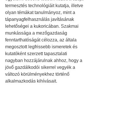
termesztés technológiáit kutatja, illetve 
olyan témákat tanulmányoz, 
mint a 
tápanyagfelhasználás javításának 
lehetőségei a kukoricában.
 Szakmai 
munkássága a mezőgazdaság 
fenntarthatóságát célozza, az általa 
megosztott legfrissebb ismeretek és 
kutatóként szerzett tapasztalati 
nagyban hozzájárulnak ahhoz, hogy a 
jövő gazdálkodói sikerrel vegyék a 
változó körülményekhez történő 
alkalmazkodás kihívásait.