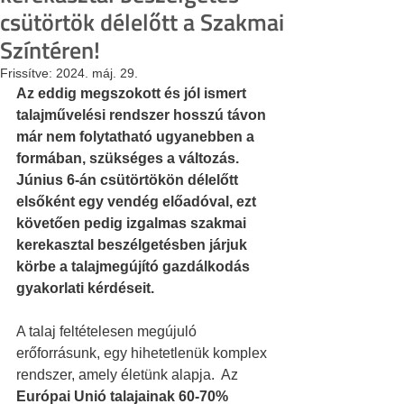
csütörtök délelőtt a Szakmai
Színtéren!
Frissítve:
2024. máj. 29.
Az eddig megszokott és jól ismert 
talajművelési rendszer hosszú távon 
már nem folytatható ugyanebben a 
formában, szükséges a változás. 
Június 6-án csütörtökön délelőtt 
elsőként egy vendég előadóval, ezt 
követően pedig izgalmas szakmai 
kerekasztal beszélgetésben járjuk 
körbe a talajmegújító gazdálkodás 
gyakorlati kérdéseit.
A talaj feltételesen megújuló 
erőforrásunk, egy hihetetlenük komplex 
rendszer, amely életünk alapja.  Az 
Európai Unió talajainak 60-70% 