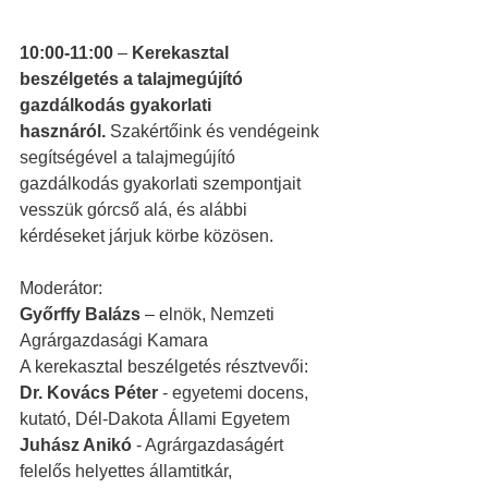
10:00-11:00
 – 
Kerekasztal 
beszélgetés a talajmegújító 
gazdálkodás gyakorlati 
hasznáról. 
Szakértőink és vendégeink 
segítségével a talajmegújító 
gazdálkodás gyakorlati szempontjait 
vesszük górcső alá, és alábbi 
kérdéseket járjuk körbe közösen.
Moderátor: 
Győrffy Balázs
 – elnök, Nemzeti 
Agrárgazdasági Kamara
A kerekasztal beszélgetés résztvevői:
Dr. Kovács Péter 
- egyetemi docens, 
kutató, Dél-Dakota Állami Egyetem
Juhász Anikó
 - Agrárgazdaságért 
felelős helyettes államtitkár, 